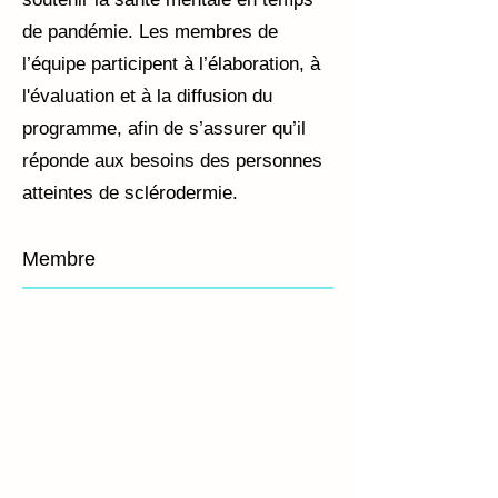
de pandémie. Les membres de
l’équipe participent à l’élaboration, à
l'évaluation et à la diffusion du
programme, afin de s’assurer qu’il
réponde aux besoins des personnes
atteintes de sclérodermie.
Membre
Maureen Sauvé
Michelle Richard
Geneviève Guillot
Amy Gietzen
1966-
Défenseure
Défenseure
Défenseure
2026
des
des
des
droits
droits
droits
des
des
des
patients
patients
patients