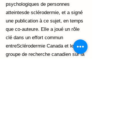
psychologiques de personnes
atteintesde sclérodermie, et a signé
une publication à ce sujet, en temps
que co-auteure. Elle a joué un rôle
clé dans un effort commun
entreSclérodermie Canada et le
groupe de recherche canadien sur la
sclérodermie, pour mener à terme le
Sondage Canadien sur les besoins
etpréoccupations en santé des
patients. Plus récemment, elle s’est
impliqué de façon majeure dans le
Réseau d’Intervention centré sur
lePatient Sclérodermique, en tant que
membre d’une des équipes de projet,