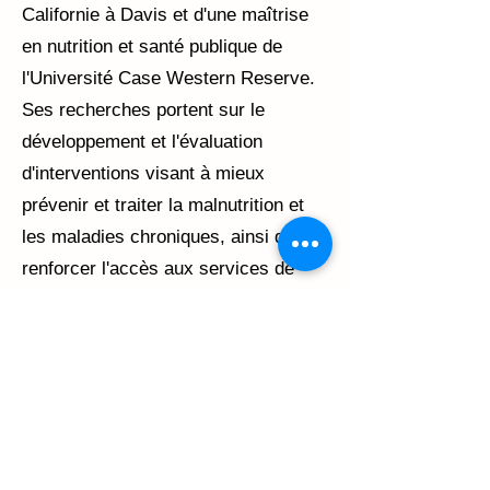
Californie à Davis et d'une maîtrise
en nutrition et santé publique de
l'Université Case Western Reserve.
Ses recherches portent sur le
développement et l'évaluation
d'interventions visant à mieux
prévenir et traiter la malnutrition et
les maladies chroniques, ainsi qu'à
renforcer l'accès aux services de
santé et leur qualité, et à consolider
les liens entre les milieux cliniques et
communautaires. Elle collabore
notamment avec SPIN depuis 2021.
Elle a publié plus de 110 articles
évalués par des pairs sur ces